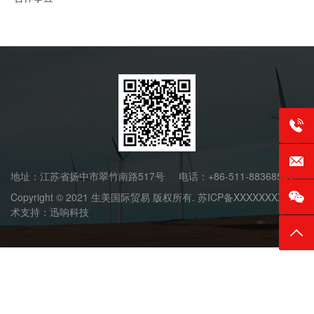
联系电话
E-mai
地址：江苏省扬中市翠竹南路517号 电话：+86-511-88368551
Copyright © 2021 生美国际贸易 版权所有. 苏ICP备XXXXXXXX. 技
术支持：迅响科技
返回