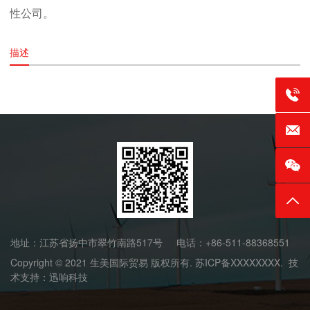
性公司。
描述
联系电话
E-mai
返回
地址：江苏省扬中市翠竹南路517号 电话：+86-511-88368551
Copyright © 2021 生美国际贸易 版权所有. 苏ICP备XXXXXXXX. 技
术支持：迅响科技